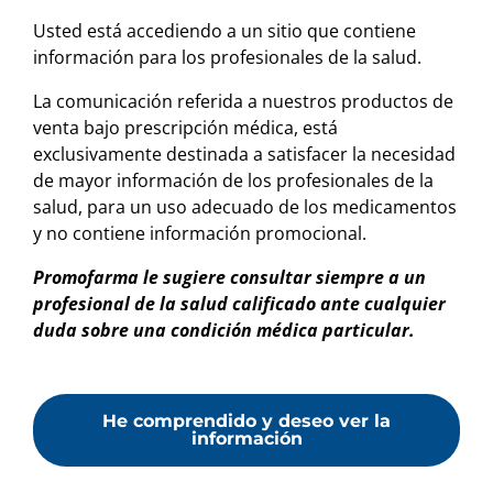
Usted está accediendo a un sitio que contiene
Innovanz Crema Humectante
información para los profesionales de la salud.
Crema Humectante
Crema 100g
La comunicación referida a nuestros productos de
venta bajo prescripción médica, está
Innovanz Crema Urea 10%
exclusivamente destinada a satisfacer la necesidad
Urea 10%
de mayor información de los profesionales de la
Crema 100g
salud, para un uso adecuado de los medicamentos
y no contiene información promocional.
Innovanz Crema Vitamina A
Promofarma le sugiere consultar siempre a un
Vitamina A
Crema 100g
profesional de la salud calificado ante cualquier
duda sobre una condición médica particular.
Itrac 100
Itraconazol 100 mg
Cápsulas x 15
He comprendido y deseo ver la
información
Ivercass