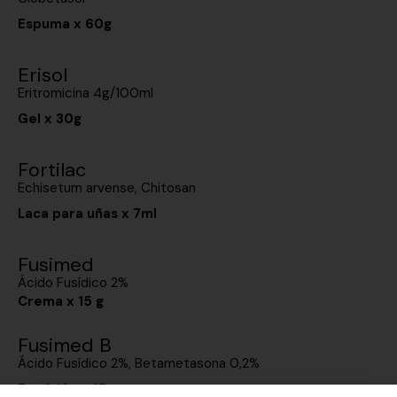
Espuma x 60g
Erisol
Eritromicina 4g/100ml
Gel x 30g
Fortilac
Echisetum arvense, Chitosan
Laca para uñas x 7ml
Fusimed
Ácido Fusídico 2%
Crema x 15 g
Fusimed B
Ácido Fusídico 2%, Betametasona 0,2%
Emulsión x 15g