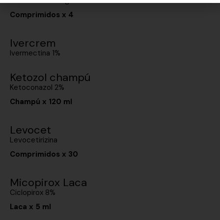
lvermectina 6 mg
Comprimidos x 4
Ivercrem
lvermectina 1%
Ketozol champú
Ketoconazol 2%
Champú x 120 ml
Levocet
Levocetirizina
Comprimidos x 30
Micopirox Laca
Ciclopirox 8%
Laca x 5 ml