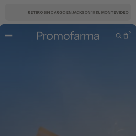
RETIRO SIN CARGO EN JACKSON 1015, MONTEVIDEO
0
COSMÉTICOS
SUPLEMENTOS
PROMO+
CONTACTO
Abstract Vitamina C Serum
$1.300
Dermik Serum Retinal
$1.133
Dermik Retinal Crema
$1.216